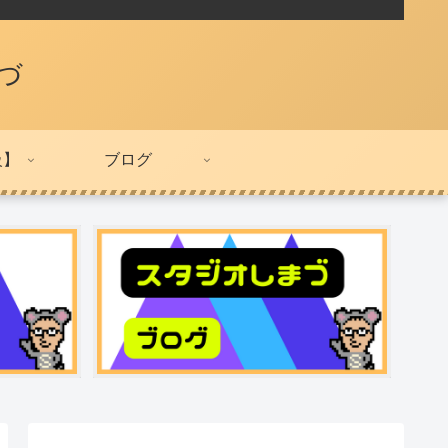
づ
級】
ブログ