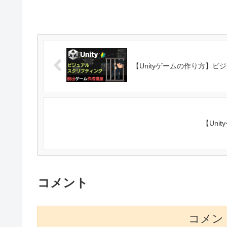
【Unityゲームの作り方】
【Uni
コメント
コメン