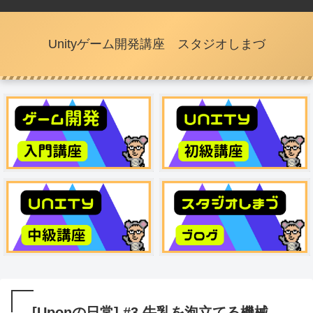
Unityゲーム開発講座 スタジオしまづ
[Uponの日常] #3 牛乳を泡立てる機械