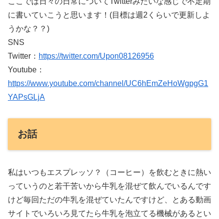
ここでは日々の日常についてTwitterみたいな感じで不定期
に書いていこうと思います！(目標は週2くらいで更新しよ
うかな？？)
SNS
Twitter：
https://twitter.com/Upon08126956
Youtube：
https://www.youtube.com/channel/UC6hEmZeHoWgpgG1
YAPsGLjA
お話
私はいつもエスプレッソ？（コーヒー）を飲むときに熱い
っていうのと若干苦いから牛乳を混ぜて飲んでいるんです
けど毎回ただの牛乳を混ぜていたんですけど、とある動画
サイトでいろいろ見てたら牛乳を泡立てる機械があるとい