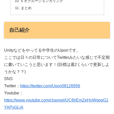
5 オクルージョンカリング
まとめ
自己紹介
Unityなどをやってる中学生のUponです。
ここでは日々の日常についてTwitterみたいな感じで不定期
に書いていこうと思います！(目標は週2くらいで更新しよ
うかな？？)
SNS
Twitter：
https://twitter.com/Upon08126956
Youtube：
https://www.youtube.com/channel/UC6hEmZeHoWgpgG1
YAPsGLjA