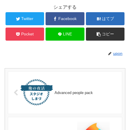
シェアする
Twitter
Facebook
はてブ
Pocket
LINE
コピー
upon
Advanced people pack