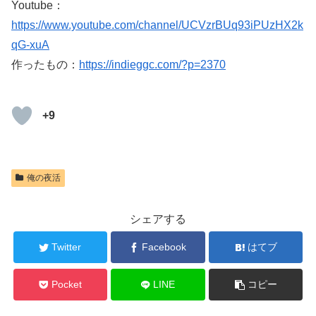
Youtube：
https://www.youtube.com/channel/UCVzrBUq93iPUzHX2k
qG-xuA
作ったもの：
https://indieggc.com/?p=2370
+9
俺の夜活
シェアする
Twitter
Facebook
はてブ
Pocket
LINE
コピー