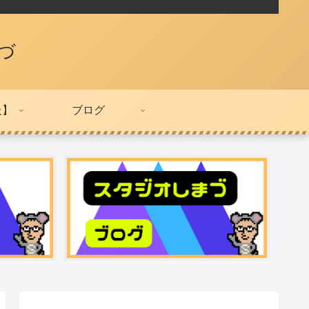
づ
級】
ブログ