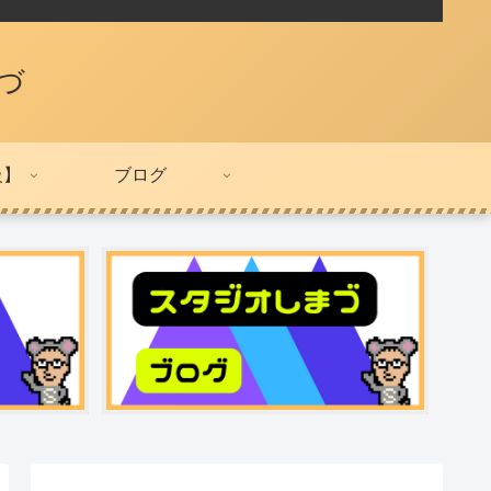
づ
級】
ブログ