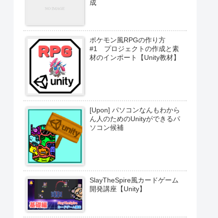
成
ポケモン風RPGの作り方
#1 プロジェクトの作成と素
材のインポート【Unity教材】
[Upon] パソコンなんもわから
ん人のためのUnityができるパ
ソコン候補
SlayTheSpire風カードゲーム
開発講座【Unity】